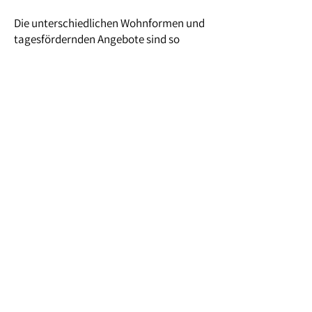
Die unterschiedlichen Wohnformen und
tagesfördernden Angebote sind so
gestaltet, dass die Bewohnerinnen und
Bewohner "ein Leben so selbstbestimmt
wie möglich führen können". Im
Mittelpunkt steht dabei der Mensch mit
seinen Bedürfnissen, Wünschen, Interessen
und Fähigkeiten.
mehr Informationen
Anschrift
AWO im Jerichower Land e.V.
Johannes-Lange Str. 20